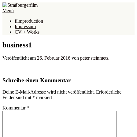
Direkt
zum
Menü
Inhalt
filmproduction
Impressum
CV + Works
business1
Veröffentlicht am
26. Februar 2016
von
peter.steinmetz
Schreibe einen Kommentar
Deine E-Mail-Adresse wird nicht veröffentlicht.
Erforderliche
Felder sind mit
*
markiert
Kommentar
*