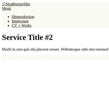
Direkt
zum
Menü
Inhalt
filmproduction
Impressum
CV + Works
Service Title #2
Morbi in sem quis dui placerat ornare. Pellentesque odio nisi euismod i
Copyright © 2026 Straßburgerfilm
–
OnePress
Theme von FameThe