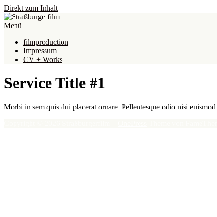
Direkt zum Inhalt
Menü
filmproduction
Impressum
CV + Works
Service Title #1
Morbi in sem quis dui placerat ornare. Pellentesque odio nisi euismod i
Copyright © 2026 Straßburgerfilm
–
OnePress
Theme von FameThe