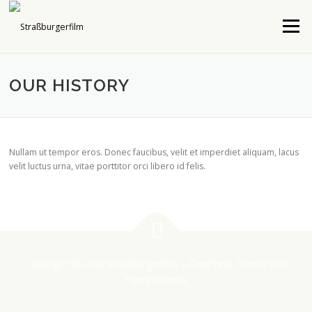
Direkt
zum
Menü
Inhalt
OUR HISTORY
Nullam ut tempor eros. Donec faucibus, velit et imperdiet aliquam, lacus
velit luctus urna, vitae porttitor orci libero id felis.
Copyright © 2026 Straßburgerfilm
–
OnePress
Theme von
FameThemes